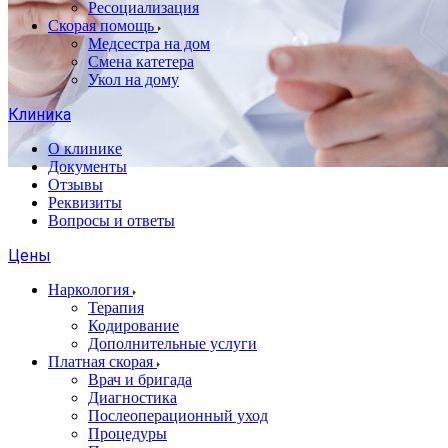
Ресоциализация
Скорая помощь
Медсестра на дом
Смена катетера
Укол на дому
Клиника
О клинике
Документы
Отзывы
Реквизиты
Вопросы и ответы
Цены
Наркология
Терапия
Кодирование
Дополнительные услуги
Платная скорая
Врач и бригада
Диагностика
Послеоперационный уход
Процедуры