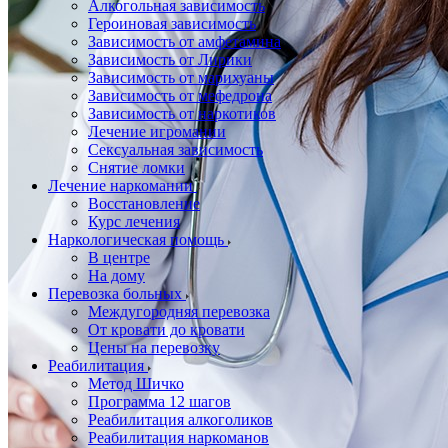
Алкогольная зависимость
Героиновая зависимость
Зависимость от амфетамина
Зависимость от Лирики
Зависимость от марихуаны
Зависимость от мефедрона
Зависимость от наркотиков
Лечение игромании
Сексуальная зависимость
Снятие ломки
Лечение наркомании
Восстановление
Курс лечения
Наркологическая помощь
В центре
На дому
Перевозка больных
Междугородняя перевозка
От кровати до кровати
Цены на перевозку
Реабилитация
Метод Шичко
Программа 12 шагов
Реабилитация алкоголиков
Реабилитация наркоманов