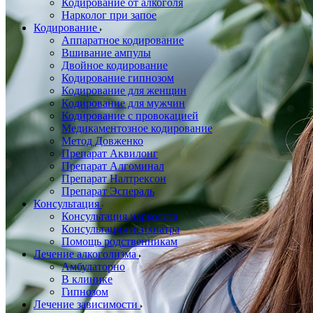
Кодирование от алкоголя
Нарколог при запое
Кодирование
Аппаратное кодирование
Вшивание ампулы
Двойное кодирование
Кодирование гипнозом
Кодирование для женщин
Кодирование для мужчин
Кодирование с провокацией
Медикаментозное кодирование
Метод Довженко
Препарат Аквилонг
Препарат Алгоминал
Препарат Налтрексон
Препарат Эспераль
Консультация
Консультация нарколога
Консультация психиатра
Помощь родственникам
Лечение алкоголизма
Амбулаторно
В клинике
Гипнозом
Лечение зависимости