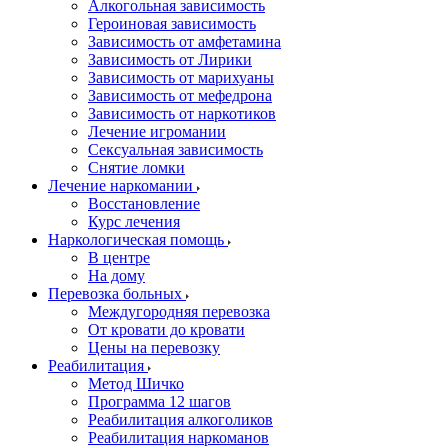
Алкогольная зависимость
Героиновая зависимость
Зависимость от амфетамина
Зависимость от Лирики
Зависимость от марихуаны
Зависимость от мефедрона
Зависимость от наркотиков
Лечение игромании
Сексуальная зависимость
Снятие ломки
Лечение наркомании
Восстановление
Курс лечения
Наркологическая помощь
В центре
На дому
Перевозка больных
Междугородняя перевозка
От кровати до кровати
Цены на перевозку
Реабилитация
Метод Шичко
Программа 12 шагов
Реабилитация алкоголиков
Реабилитация наркоманов