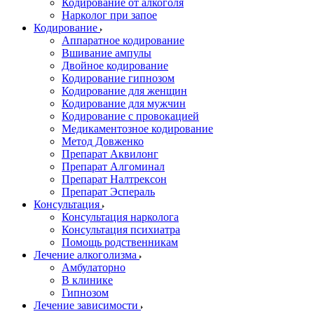
Кодирование от алкоголя
Нарколог при запое
Кодирование
Аппаратное кодирование
Вшивание ампулы
Двойное кодирование
Кодирование гипнозом
Кодирование для женщин
Кодирование для мужчин
Кодирование с провокацией
Медикаментозное кодирование
Метод Довженко
Препарат Аквилонг
Препарат Алгоминал
Препарат Налтрексон
Препарат Эспераль
Консультация
Консультация нарколога
Консультация психиатра
Помощь родственникам
Лечение алкоголизма
Амбулаторно
В клинике
Гипнозом
Лечение зависимости