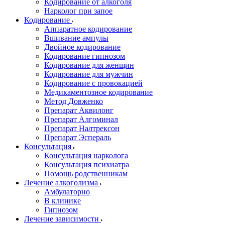
Кодирование от алкоголя
Нарколог при запое
Кодирование
Аппаратное кодирование
Вшивание ампулы
Двойное кодирование
Кодирование гипнозом
Кодирование для женщин
Кодирование для мужчин
Кодирование с провокацией
Медикаментозное кодирование
Метод Довженко
Препарат Аквилонг
Препарат Алгоминал
Препарат Налтрексон
Препарат Эспераль
Консультация
Консультация нарколога
Консультация психиатра
Помощь родственникам
Лечение алкоголизма
Амбулаторно
В клинике
Гипнозом
Лечение зависимости