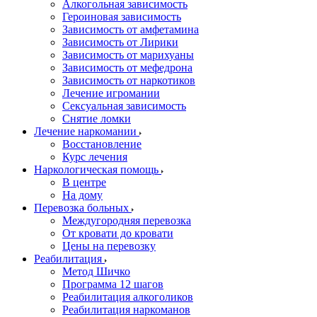
Алкогольная зависимость
Героиновая зависимость
Зависимость от амфетамина
Зависимость от Лирики
Зависимость от марихуаны
Зависимость от мефедрона
Зависимость от наркотиков
Лечение игромании
Сексуальная зависимость
Снятие ломки
Лечение наркомании
Восстановление
Курс лечения
Наркологическая помощь
В центре
На дому
Перевозка больных
Междугородняя перевозка
От кровати до кровати
Цены на перевозку
Реабилитация
Метод Шичко
Программа 12 шагов
Реабилитация алкоголиков
Реабилитация наркоманов